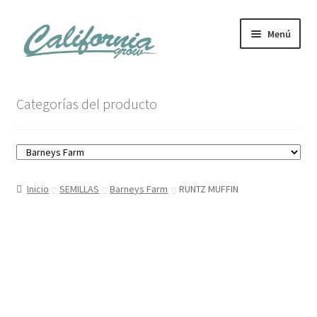
Ir
Ir
Menú
a
al
la
contenido
navegación
Tienda
Categorías del producto
Noticias
Carrito
Inicio
SEMILLAS
Barneys Farm
RUNTZ MUFFIN
Mi cuenta