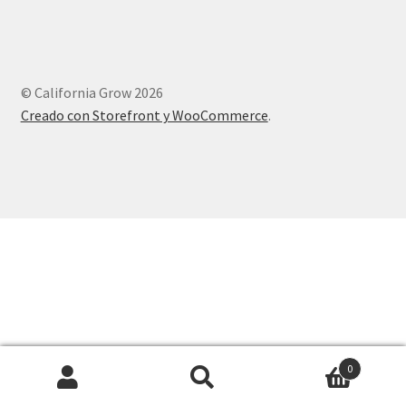
© California Grow 2026
Creado con Storefront y WooCommerce
.
0
Buscar
Buscar