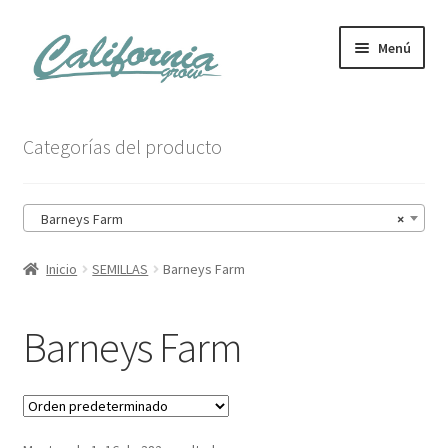
Ir
Ir
Menú
a
al
la
contenido
navegación
Tienda
Categorías del producto
Noticias
Barneys Farm
×
Carrito
Inicio
SEMILLAS
Barneys Farm
Mi cuenta
Barneys Farm