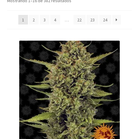
Mostrando 1–16 de 382 resultados
1
2
3
4
…
22
23
24