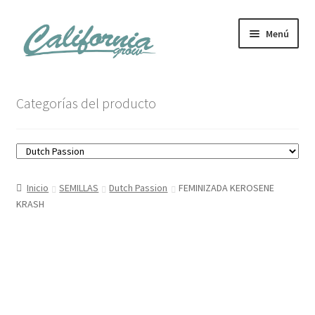
Ir
Ir
Menú
a
al
la
contenido
navegación
Tienda
Categorías del producto
Noticias
Carrito
Inicio
SEMILLAS
Dutch Passion
FEMINIZADA KEROSENE
Mi cuenta
KRASH