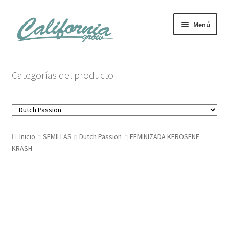
Ir
Ir
Menú
a
al
la
contenido
navegación
Tienda
Categorías del producto
Noticias
Carrito
Inicio
SEMILLAS
Dutch Passion
FEMINIZADA KEROSENE
Mi cuenta
KRASH