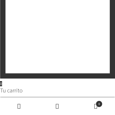
0
Tu carrito
0
Buscar
Buscar