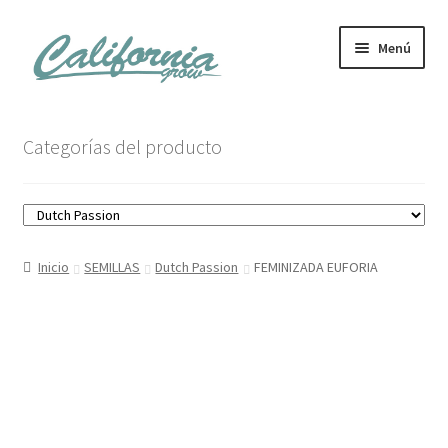
Ir
Ir
Menú
a
al
la
contenido
navegación
Tienda
Categorías del producto
Noticias
Carrito
Inicio
SEMILLAS
Dutch Passion
FEMINIZADA EUFORIA
Mi cuenta