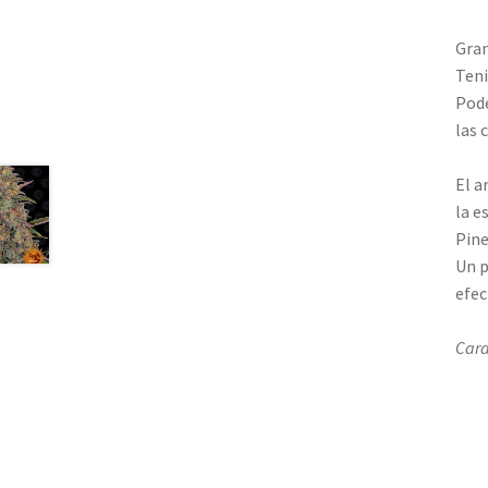
Gran
Teni
Pode
las 
El a
la e
Pine
Un p
efec
Cara