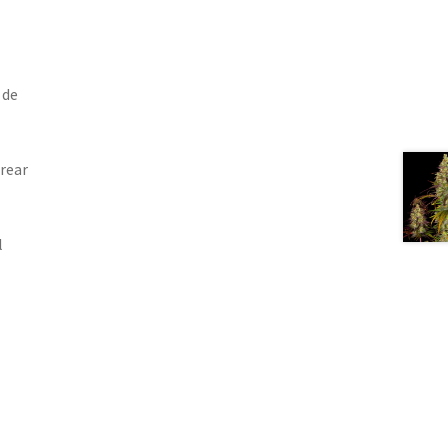
 de
rear
l