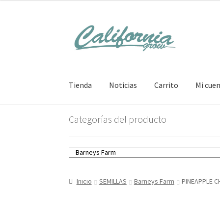
Ir
Ir
a
al
la
contenido
navegación
Tienda
Noticias
Carrito
Mi cue
Categorías del producto
Inicio
SEMILLAS
Barneys Farm
PINEAPPLE C