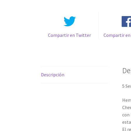
Compartir en Twitter
Compartir en
De
Descripción
5 Se
Hemo
Che
con 
esta
El r