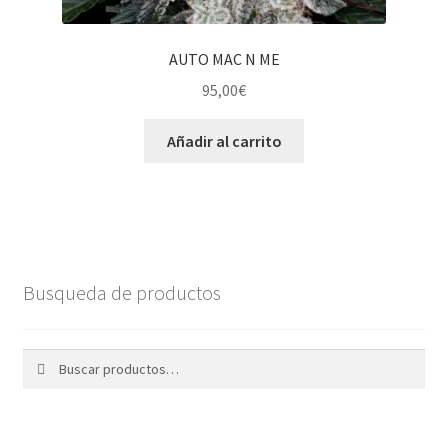
AUTO MAC N ME
95,00
€
Añadir al carrito
Busqueda de productos
Buscar
Buscar
por: