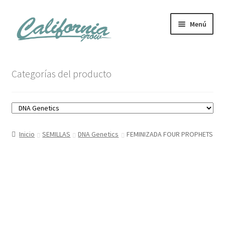
Ir
Ir
Menú
a
al
la
contenido
navegación
Tienda
Categorías del producto
Noticias
Carrito
Inicio
SEMILLAS
DNA Genetics
FEMINIZADA FOUR PROPHETS
Mi cuenta