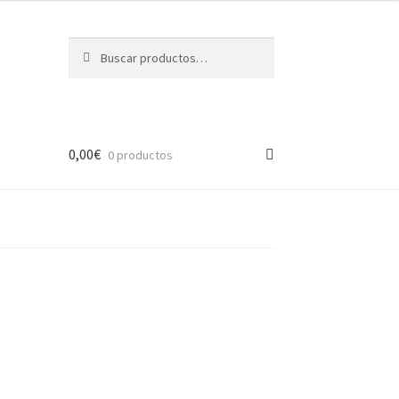
Buscar
Buscar
por:
0,00
€
0 productos