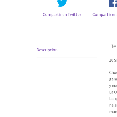
Compartir en Twitter
Compartir en
De
Descripción
10 
Choc
gana
y nu
La O
las 
ha s
mun