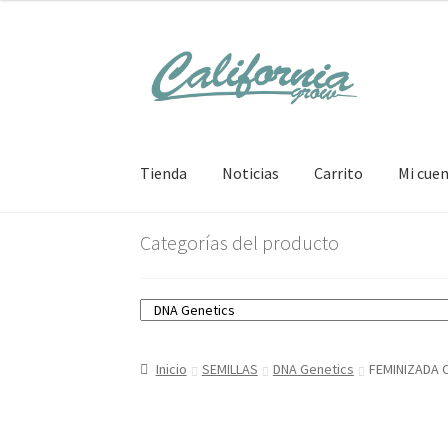
Ir
Ir
a
al
la
contenido
navegación
Tienda
Noticias
Carrito
Mi cue
Categorías del producto
Inicio
SEMILLAS
DNA Genetics
FEMINIZADA