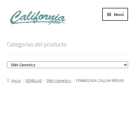
Ir
Ir
Menú
a
al
la
contenido
navegación
Tienda
Categorías del producto
Noticias
Carrito
Inicio
SEMILLAS
DNA Genetics
FEMINIZADA ZALLAH BREAD
Mi cuenta