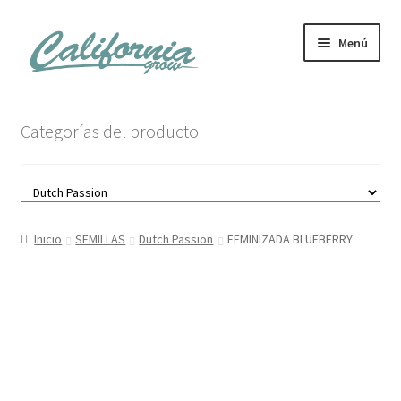
Ir
Ir
Menú
a
al
la
contenido
navegación
Tienda
Categorías del producto
Noticias
Carrito
Inicio
SEMILLAS
Dutch Passion
FEMINIZADA BLUEBERRY
Mi cuenta