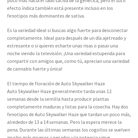
poco más hacia el lado sativa de la genética, pero el sutil
efecto índica también está presente incluso en los
fenotipos más dominantes de sativa.
Es la variedad ideal si buscas algo fuerte para desconectar
completamente. Ideal para después de un día ajetreado y
estresante o si quieres echarte unas risas o pasar una
noche viendo la televisión. ¡Una variedad estupenda para
compartir con amigos que, como tú, aprecian una variedad
de cannabis fuerte y única!
El tiempo de floración de Auto Skywalker Haze
Auto Skywalker Haze generalmente tarda unas 12
semanas desde la semilla hasta producir plantas
completamente maduras y listas para la cosecha. Hay dos
fenotipos de Auto Skywalker Haze que tardan un poco más,
alrededor de 13 a 14 semanas. Pero la espera merece la
pena. Durante las últimas semanas los cogollos se vuelven
mucho más gruesos y pesados y la potencia sigue