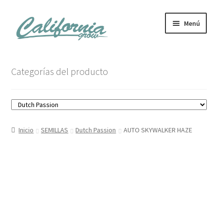
Ir
Ir
Menú
a
al
la
contenido
navegación
Tienda
Categorías del producto
Noticias
Carrito
Inicio
SEMILLAS
Dutch Passion
AUTO SKYWALKER HAZE
Mi cuenta