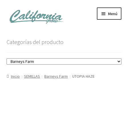
Ir
Ir
Menú
a
al
la
contenido
navegación
Tienda
Categorías del producto
Noticias
Carrito
Inicio
SEMILLAS
Barneys Farm
UTOPIA HAZE
Mi cuenta