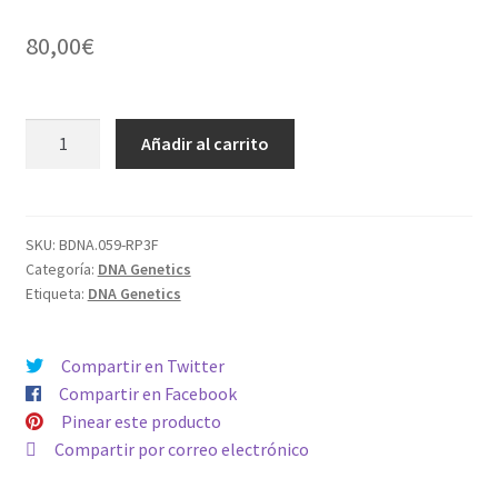
80,00
€
FEMINIZADA
Añadir al carrito
DNA
GENETICS
MIX
PACK
SKU:
BDNA.059-RP3F
Categoría:
DNA Genetics
cantidad
Etiqueta:
DNA Genetics
Compartir en Twitter
Compartir en Facebook
Pinear este producto
Compartir por correo electrónico