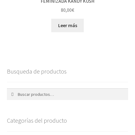
FEMINIZADA KANDY KUSH
80,00
€
Leer más
Busqueda de productos
Buscar
Buscar
por:
Categorías del producto