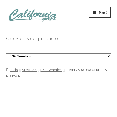
Ir
Ir
Menú
a
al
la
contenido
navegación
Tienda
Categorías del producto
Noticias
Carrito
Inicio
SEMILLAS
DNA Genetics
FEMINIZADA DNA GENETICS
Mi cuenta
MIX PACK