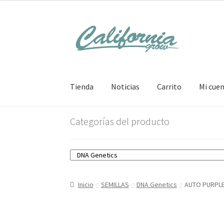
Ir
Ir
a
al
la
contenido
navegación
Tienda
Noticias
Carrito
Mi cue
Categorías del producto
Inicio
SEMILLAS
DNA Genetics
AUTO PURPLE