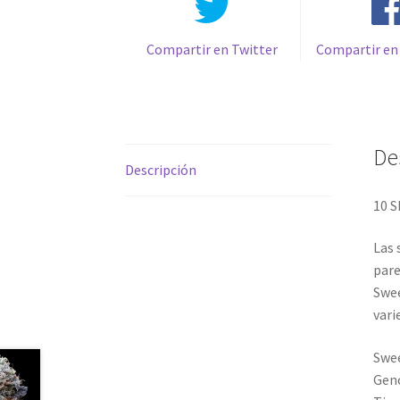
Compartir en Twitter
Compartir en
De
Descripción
10 
Las 
pare
Swee
vari
Swee
Geno