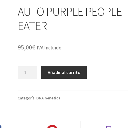
AUTO PURPLE PEOPLE
EATER
95,00
€
IVA Incluido
AUTO
Añadir al carrito
PURPLE
PEOPLE
EATER
cantidad
Categoría:
DNA Genetics