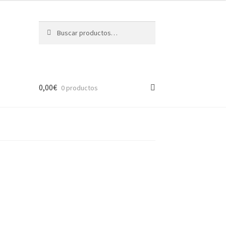
Buscar
Buscar
por:
0,00
€
0 productos