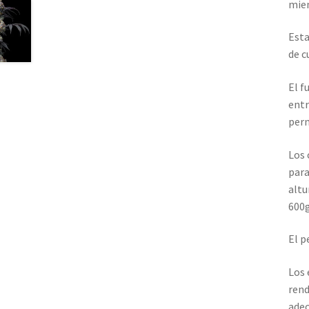
mien
Esta
de c
El f
entr
perm
Los 
para
altu
600g
El p
Los 
rend
ade