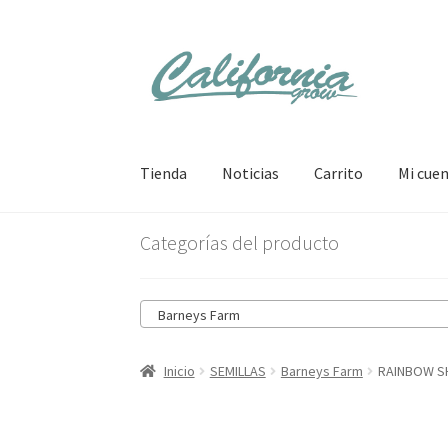
Ir
Ir
a
al
la
contenido
navegación
Tienda
Noticias
Carrito
Mi cue
Categorías del producto
Barneys Farm
Inicio
SEMILLAS
Barneys Farm
RAINBOW S