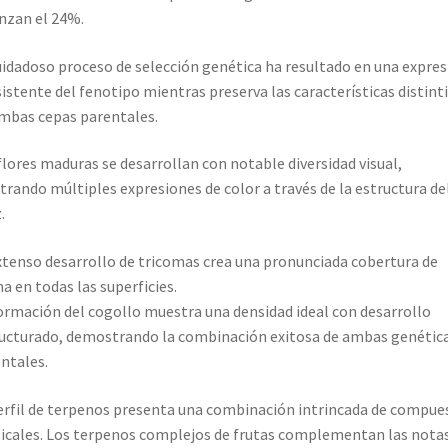
nzan el 24%.
uidadoso proceso de selección genética ha resultado en una expres
istente del fenotipo mientras preserva las características distint
mbas cepas parentales.
flores maduras se desarrollan con notable diversidad visual,
rando múltiples expresiones de color a través de la estructura de
.
xtenso desarrollo de tricomas crea una pronunciada cobertura de
na en todas las superficies.
ormación del cogollo muestra una densidad ideal con desarrollo
ucturado, demostrando la combinación exitosa de ambas genétic
ntales.
erfil de terpenos presenta una combinación intrincada de compue
icales. Los terpenos complejos de frutas complementan las nota