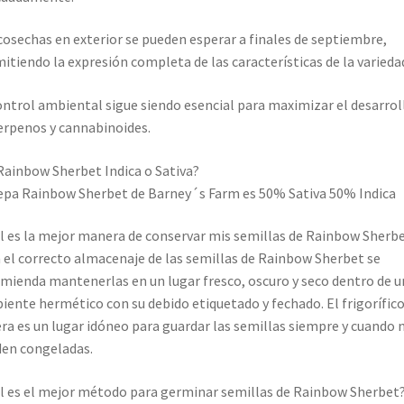
cosechas en exterior se pueden esperar a finales de septiembre,
itiendo la expresión completa de las características de la varieda
ontrol ambiental sigue siendo esencial para maximizar el desarrol
erpenos y cannabinoides.
Rainbow Sherbet Indica o Sativa?
epa Rainbow Sherbet de Barney´s Farm es 50% Sativa 50% Indica
l es la mejor manera de conservar mis semillas de Rainbow Sherb
 el correcto almacenaje de las semillas de Rainbow Sherbet se
mienda mantenerlas en un lugar fresco, oscuro y seco dentro de u
piente hermético con su debido etiquetado y fechado. El frigorífico
ra es un lugar idóneo para guardar las semillas siempre y cuando 
en congeladas.
l es el mejor método para germinar semillas de Rainbow Sherbet