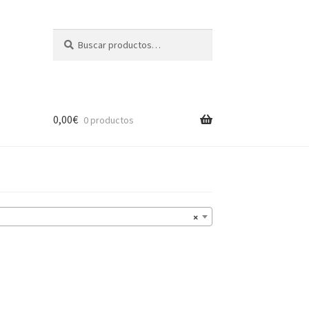
Buscar
Buscar
por:
0,00
€
0 productos
×