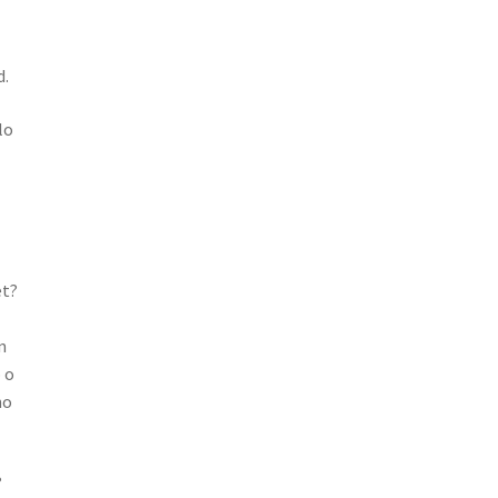
d.
lo
et?
n
 o
no
?