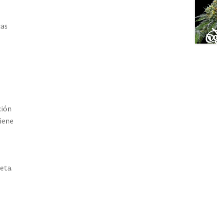
cas
ción
tiene
eta.