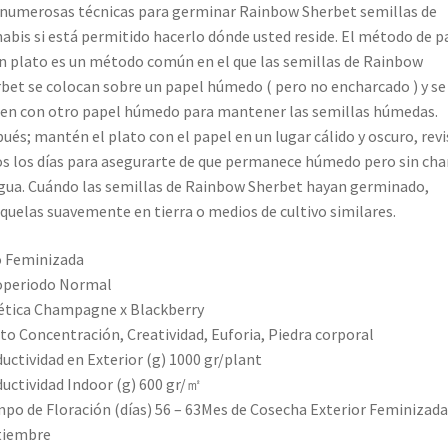
numerosas técnicas para germinar Rainbow Sherbet semillas de
abis si está permitido hacerlo dónde usted reside. El método de p
n plato es un método común en el que las semillas de Rainbow
bet se colocan sobre un papel húmedo ( pero no encharcado ) y se
en con otro papel húmedo para mantener las semillas húmedas.
ués; mantén el plato con el papel en un lugar cálido y oscuro, revi
s los días para asegurarte de que permanece húmedo pero sin cha
gua. Cuándo las semillas de Rainbow Sherbet hayan germinado,
quelas suavemente en tierra o medios de cultivo similares.
 Feminizada
operiodo Normal
tica Champagne x Blackberry
to Concentración, Creatividad, Euforia, Piedra corporal
uctividad en Exterior (g) 1000 gr/plant
uctividad Indoor (g) 600 gr/㎡
po de Floración (días) 56 – 63Mes de Cosecha Exterior Feminizada
tiembre