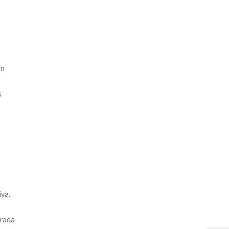
en
s
va.
brada