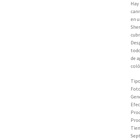
Hay 
cann
en u
Sher
cubr
Desp
todo
de a
coló
Tipo
Fot
Gené
Efec
Prod
Prod
Tiem
Sep