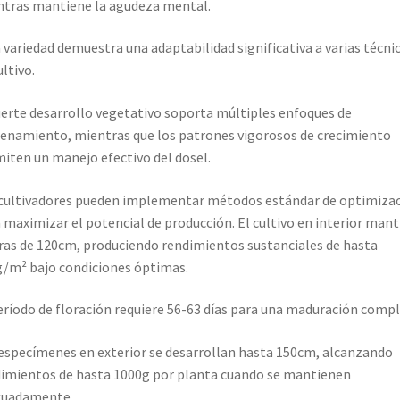
tras mantiene la agudeza mental.
 variedad demuestra una adaptabilidad significativa a varias técni
ultivo.
uerte desarrollo vegetativo soporta múltiples enfoques de
enamiento, mientras que los patrones vigorosos de crecimiento
iten un manejo efectivo del dosel.
cultivadores pueden implementar métodos estándar de optimiza
 maximizar el potencial de producción. El cultivo en interior man
ras de 120cm, produciendo rendimientos sustanciales de hasta
/m² bajo condiciones óptimas.
eríodo de floración requiere 56-63 días para una maduración compl
especímenes en exterior se desarrollan hasta 150cm, alcanzando
imientos de hasta 1000g por planta cuando se mantienen
cuadamente.