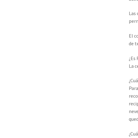
Las 
perm
El c
de t
¿Es 
La c
¿Cuá
Para
reco
reci
neve
qued
¿Cuá