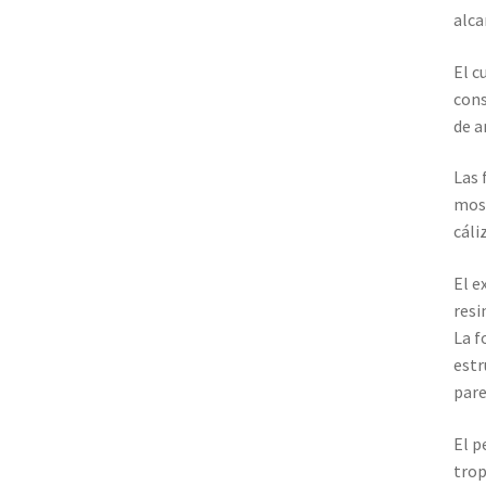
alca
El c
cons
de a
Las 
most
cáliz
El e
resi
La f
estr
pare
El p
trop