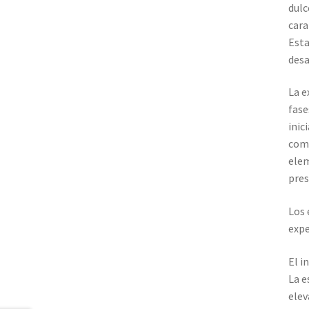
dulc
cara
Esta
desa
La e
fase
inic
comp
elem
pres
Los 
expe
El i
La e
elev