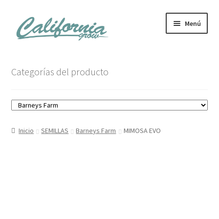
Ir
Ir
Menú
a
al
la
contenido
navegación
Tienda
Categorías del producto
Noticias
Carrito
Inicio
SEMILLAS
Barneys Farm
MIMOSA EVO
Mi cuenta