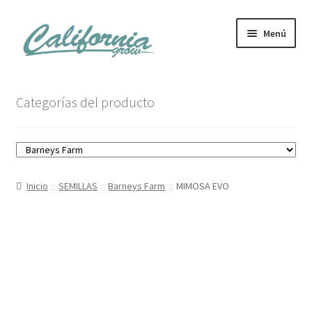
Ir
Ir
Menú
a
al
la
contenido
navegación
Tienda
Categorías del producto
Noticias
Carrito
Inicio
SEMILLAS
Barneys Farm
MIMOSA EVO
Mi cuenta