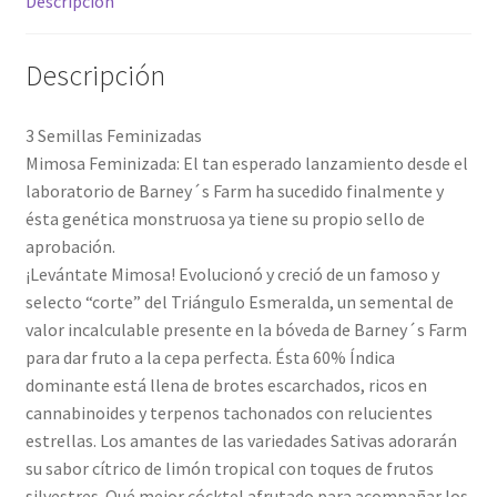
Descripción
Descripción
3 Semillas Feminizadas
Mimosa Feminizada: El tan esperado lanzamiento desde el
laboratorio de Barney´s Farm ha sucedido finalmente y
ésta genética monstruosa ya tiene su propio sello de
aprobación.
¡Levántate Mimosa! Evolucionó y creció de un famoso y
selecto “corte” del Triángulo Esmeralda, un semental de
valor incalculable presente en la bóveda de Barney´s Farm
para dar fruto a la cepa perfecta. Ésta 60% Índica
dominante está llena de brotes escarchados, ricos en
cannabinoides y terpenos tachonados con relucientes
estrellas. Los amantes de las variedades Sativas adorarán
su sabor cítrico de limón tropical con toques de frutos
silvestres. Qué mejor cócktel afrutado para acompañar los