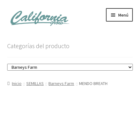
Ir
Ir
Menú
a
al
la
contenido
navegación
Tienda
Categorías del producto
Noticias
Carrito
Inicio
SEMILLAS
Barneys Farm
MENDO BREATH
Mi cuenta