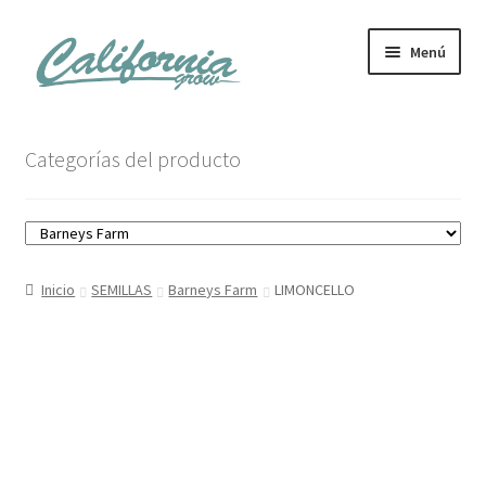
Ir
Ir
Menú
a
al
la
contenido
navegación
Tienda
Categorías del producto
Noticias
Carrito
Inicio
SEMILLAS
Barneys Farm
LIMONCELLO
Mi cuenta