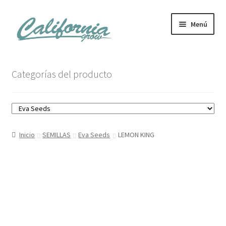
Ir
Ir
Menú
a
al
la
contenido
navegación
Tienda
Categorías del producto
Noticias
Carrito
Inicio
SEMILLAS
Eva Seeds
LEMON KING
Mi cuenta