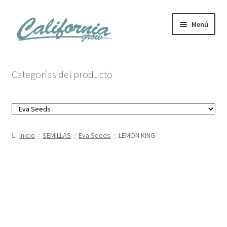
Ir
Ir
Menú
a
al
la
contenido
navegación
Tienda
Categorías del producto
Noticias
Carrito
Inicio
SEMILLAS
Eva Seeds
LEMON KING
Mi cuenta