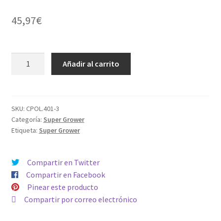
45,97
€
Ice
Añadir al carrito
Bags
x
3
(220µm,70µm,38µm)
SKU:
CPOL.401-3
Categoría:
Super Grower
cantidad
Etiqueta:
Super Grower
Compartir en Twitter
Compartir en Facebook
Pinear este producto
Compartir por correo electrónico