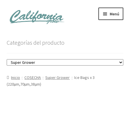
Ir
Ir
Menú
a
al
la
contenido
navegación
Tienda
Categorías del producto
Noticias
Carrito
Inicio
COSECHA
Super Grower
Ice Bags x 3
Mi cuenta
(220µm,70µm,38µm)