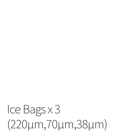
Ice Bags x 3
(220µm,70µm,38µm)