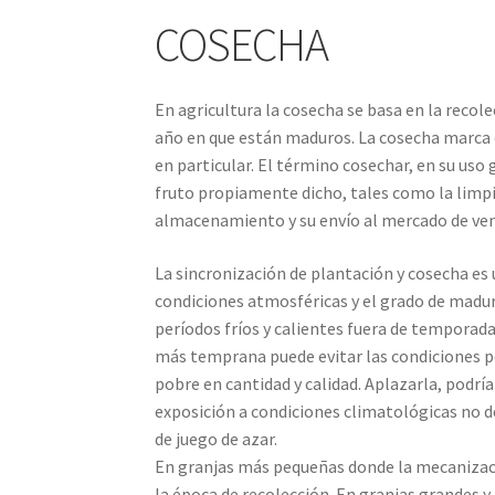
COSECHA
En agricultura la cosecha se basa en la recole
año en que están maduros. La cosecha marca el 
en particular. El término cosechar, en su uso 
fruto propiamente dicho, tales como la limpi
almacenamiento y su envío al mercado de ven
La sincronización de plantación y cosecha es u
condiciones atmosféricas y el grado de madur
períodos fríos y calientes fuera de temporada
más temprana puede evitar las condiciones pe
pobre en cantidad y calidad. Aplazarla, podrí
exposición a condiciones climatológicas no de
de juego de azar.
En granjas más pequeñas donde la mecanizaci
la época de recolección. En granjas grandes 