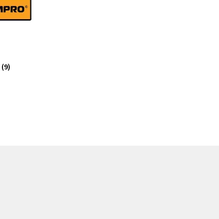
o
(9)