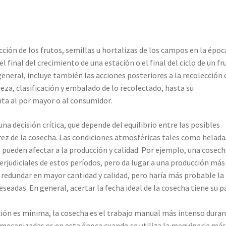
cción de los frutos, semillas u hortalizas de los campos en la époc
final del crecimiento de una estación o el final del ciclo de un fr
general, incluye también las acciones posteriores a la recolección 
eza, clasificación y embalado de lo recolectado, hasta su
ta al por mayor o al consumidor.
na decisión crítica, que depende del equilibrio entre las posibles
ez de la cosecha. Las condiciones atmosféricas tales como helada
 pueden afectar a la producción y calidad. Por ejemplo, una cosec
rjudiciales de estos períodos, pero da lugar a una producción más
a redundar en mayor cantidad y calidad, pero haría más probable la
seadas. En general, acertar la fecha ideal de la cosecha tiene su p
ón es mínima, la cosecha es el trabajo manual más intenso dura
y mecanizadas es en esta época cuando se utiliza la maquinaria má