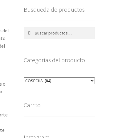
Busqueda de productos
Buscar
Buscar
a del
por:
uto
del
Categorías del producto
s o
ha
Carrito
arte
nte
Instagram
s