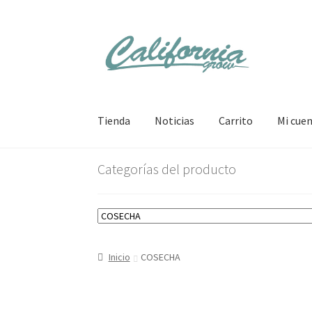
Ir
Ir
a
al
la
contenido
navegación
Tienda
Noticias
Carrito
Mi cue
Categorías del producto
Inicio
COSECHA