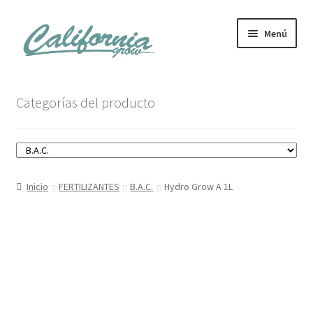
Ir
Ir
Menú
a
al
la
contenido
navegación
Tienda
Categorías del producto
Noticias
Carrito
Inicio
FERTILIZANTES
B.A.C.
Hydro Grow A 1L
Mi cuenta