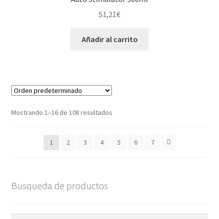
51,21
€
Añadir al carrito
Mostrando 1–16 de 108 resultados
1
2
3
4
5
6
7
Busqueda de productos
Buscar
Buscar