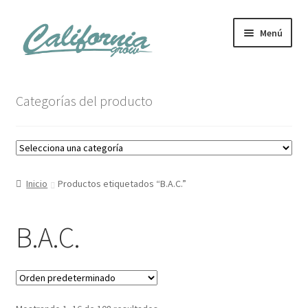
Ir
Ir
Menú
a
al
la
contenido
navegación
Tienda
Categorías del producto
Noticias
Carrito
Inicio
Productos etiquetados “B.A.C.”
Mi cuenta
B.A.C.