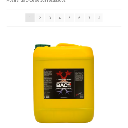
Mostrando 1–16 de 108 resultados
1
2
3
4
5
6
7