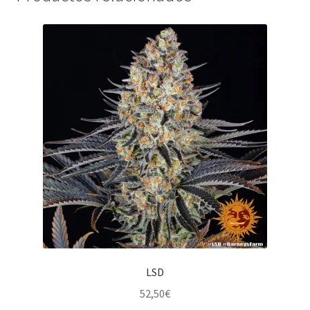
LSD
52,50
€