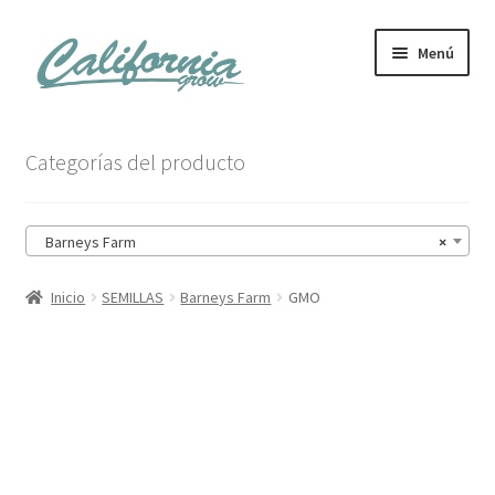
Ir
Ir
Menú
a
al
la
contenido
navegación
Tienda
Categorías del producto
Noticias
Barneys Farm
×
Carrito
Inicio
SEMILLAS
Barneys Farm
GMO
Mi cuenta