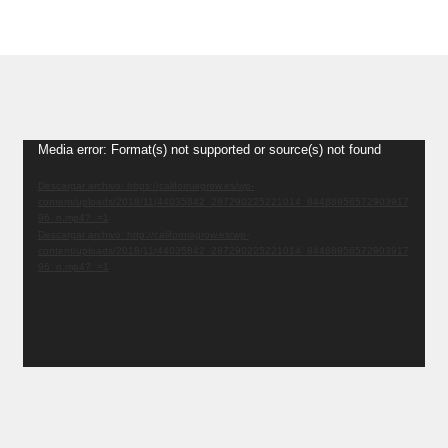
Reproductor
Media error: Format(s) not supported or source(s) not found
de
Descargar archivo: https://californiagrow.es/wp-
vídeo
content/uploads/2018/11/44035842_287290225221014_84488956572903917
96_n.mp4?_=1
Descargar archivo: http://californiagrow.es/wp-
content/uploads/2018/11/44035842_287290225221014_84488956572903917
96_n.mp4?_=1