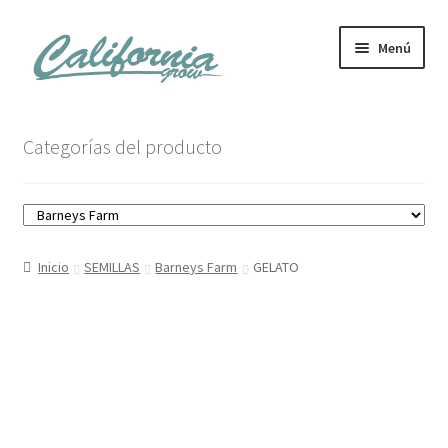
Ir
Ir
Menú
a
al
la
contenido
navegación
Tienda
Categorías del producto
Noticias
Carrito
Inicio
SEMILLAS
Barneys Farm
GELATO
Mi cuenta