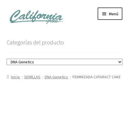
Ir
Ir
Menú
a
al
la
contenido
navegación
Tienda
Categorías del producto
Noticias
Carrito
Inicio
SEMILLAS
DNA Genetics
FEMINIZADA CATARACT CAKE
Mi cuenta