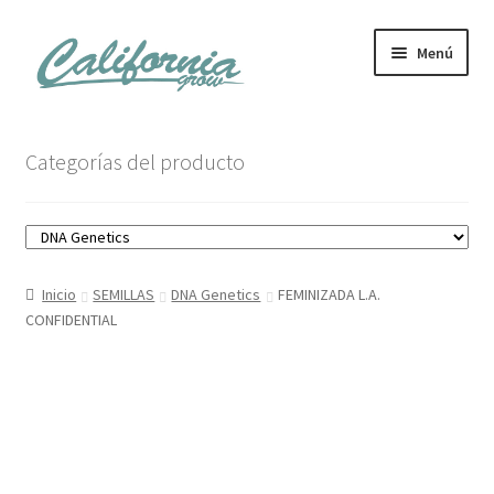
Ir
Ir
Menú
a
al
la
contenido
navegación
Tienda
Categorías del producto
Noticias
Carrito
Inicio
SEMILLAS
DNA Genetics
FEMINIZADA L.A.
Mi cuenta
CONFIDENTIAL