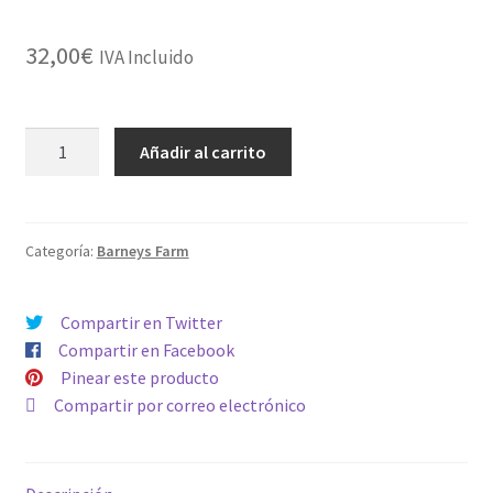
32,00
€
IVA Incluido
AUTO
Añadir al carrito
DOS
SI
DOS
cantidad
Categoría:
Barneys Farm
Compartir en Twitter
Compartir en Facebook
Pinear este producto
Compartir por correo electrónico