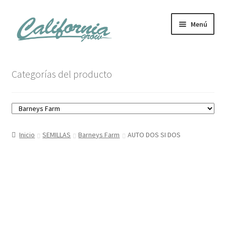
Ir
Ir
Menú
a
al
la
contenido
navegación
Tienda
Categorías del producto
Noticias
Carrito
Inicio
SEMILLAS
Barneys Farm
AUTO DOS SI DOS
Mi cuenta