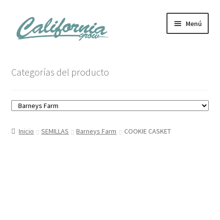
Ir
Ir
Menú
a
al
la
contenido
navegación
Tienda
Categorías del producto
Noticias
Carrito
Inicio
SEMILLAS
Barneys Farm
COOKIE CASKET
Mi cuenta