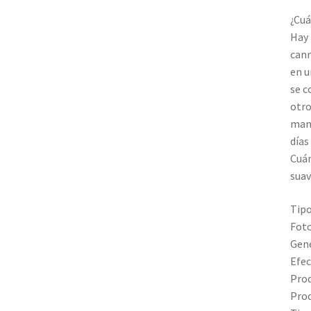
¿Cuá
Hay 
cann
en u
se c
otro
mant
días
Cuán
suav
Tipo
Fot
Gené
Efec
Prod
Prod