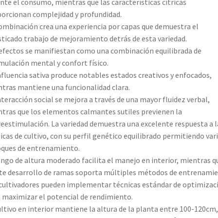
nte el consumo, mientras que las características cítricas
orcionan complejidad y profundidad.
ombinación crea una experiencia por capas que demuestra el
sticado trabajo de mejoramiento detrás de esta variedad.
efectos se manifiestan como una combinación equilibrada de
mulación mental y confort físico.
nfluencia sativa produce notables estados creativos y enfocados,
tras mantiene una funcionalidad clara.
nteracción social se mejora a través de una mayor fluidez verbal,
tras que los elementos calmantes sutiles previenen la
eestimulación. La variedad demuestra una excelente respuesta a l
icas de cultivo, con su perfil genético equilibrado permitiendo var
ques de entrenamiento.
ango de altura moderado facilita el manejo en interior, mientras q
te desarrollo de ramas soporta múltiples métodos de entrenamie
cultivadores pueden implementar técnicas estándar de optimizac
 maximizar el potencial de rendimiento.
ultivo en interior mantiene la altura de la planta entre 100-120cm,