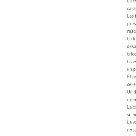
La c
cara
Las 
pres
razo
La i
desa
tric
La e
un p
El p
cere
Un d
mien
La c
su h
La v
nota