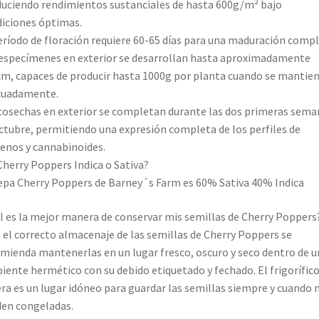
uciendo rendimientos sustanciales de hasta 600g/m² bajo
iciones óptimas.
eríodo de floración requiere 60-65 días para una maduración compl
especímenes en exterior se desarrollan hasta aproximadamente
m, capaces de producir hasta 1000g por planta cuando se mantie
cuadamente.
cosechas en exterior se completan durante las dos primeras sema
ctubre, permitiendo una expresión completa de los perfiles de
enos y cannabinoides.
Cherry Poppers Indica o Sativa?
epa Cherry Poppers de Barney´s Farm es 60% Sativa 40% Indica
l es la mejor manera de conservar mis semillas de Cherry Poppers
 el correcto almacenaje de las semillas de Cherry Poppers se
mienda mantenerlas en un lugar fresco, oscuro y seco dentro de u
piente hermético con su debido etiquetado y fechado. El frigorífico
ra es un lugar idóneo para guardar las semillas siempre y cuando 
en congeladas.