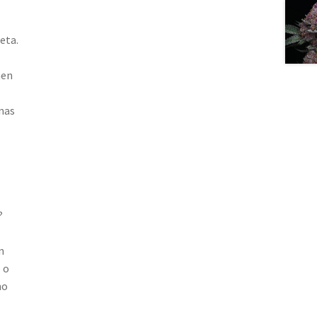
eta.
nen
nas
?
n
 o
no