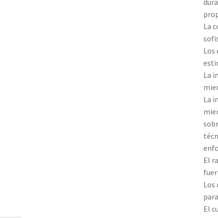
dura
prop
La c
sofi
Los 
esti
La i
mien
La i
mien
sobr
técn
enfo
El r
fuer
Los 
para
El c