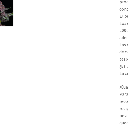
prod
cond
El p
Los 
200c
ade
Las 
de o
terp
¿Es 
La c
¿Cuá
Para
reco
reci
neve
qued