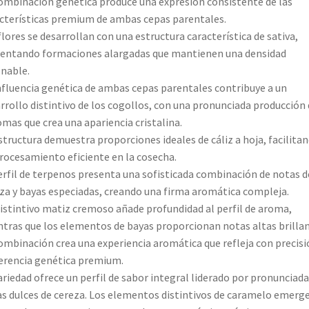
ombinación genética produce una expresión consistente de las
cterísticas premium de ambas cepas parentales.
flores se desarrollan con una estructura característica de sativa,
entando formaciones alargadas que mantienen una densidad
nable.
nfluencia genética de ambas cepas parentales contribuye a un
rrollo distintivo de los cogollos, con una pronunciada producción 
omas que crea una apariencia cristalina.
structura demuestra proporciones ideales de cáliz a hoja, facilita
rocesamiento eficiente en la cosecha.
erfil de terpenos presenta una sofisticada combinación de notas d
za y bayas especiadas, creando una firma aromática compleja.
istintivo matiz cremoso añade profundidad al perfil de aroma,
tras que los elementos de bayas proporcionan notas altas brillan
ombinación crea una experiencia aromática que refleja con precisi
erencia genética premium.
ariedad ofrece un perfil de sabor integral liderado por pronunciada
s dulces de cereza. Los elementos distintivos de caramelo emerg