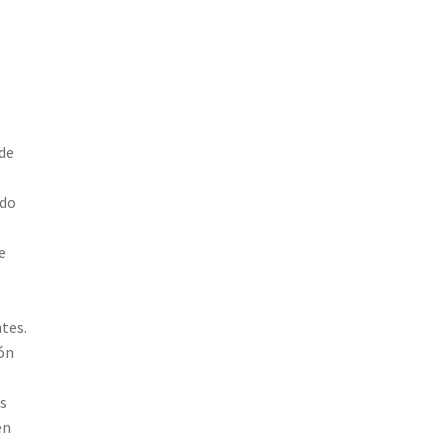
de
ndo
e
tes.
ón
s
en