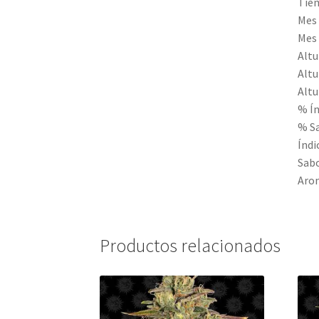
Tiem
Mes 
Mes 
Altu
Altu
Altu
% Ín
% S
Índi
Sabo
Arom
Productos relacionados