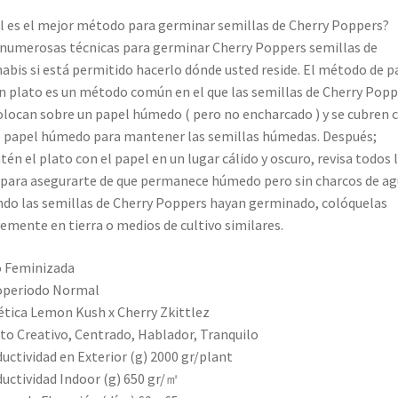
l es el mejor método para germinar semillas de Cherry Poppers?
numerosas técnicas para germinar Cherry Poppers semillas de
abis si está permitido hacerlo dónde usted reside. El método de p
n plato es un método común en el que las semillas de Cherry Popp
olocan sobre un papel húmedo ( pero no encharcado ) y se cubren 
 papel húmedo para mantener las semillas húmedas. Después;
én el plato con el papel en un lugar cálido y oscuro, revisa todos 
 para asegurarte de que permanece húmedo pero sin charcos de ag
do las semillas de Cherry Poppers hayan germinado, colóquelas
emente en tierra o medios de cultivo similares.
 Feminizada
operiodo Normal
tica Lemon Kush x Cherry Zkittlez
to Creativo, Centrado, Hablador, Tranquilo
uctividad en Exterior (g) 2000 gr/plant
uctividad Indoor (g) 650 gr/㎡