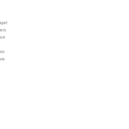
apel
ers
con
los
ua.