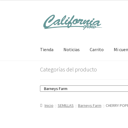
Ir
Ir
a
al
la
contenido
navegación
Tienda
Noticias
Carrito
Mi cue
Categorías del producto
Inicio
SEMILLAS
Barneys Farm
CHERRY POP