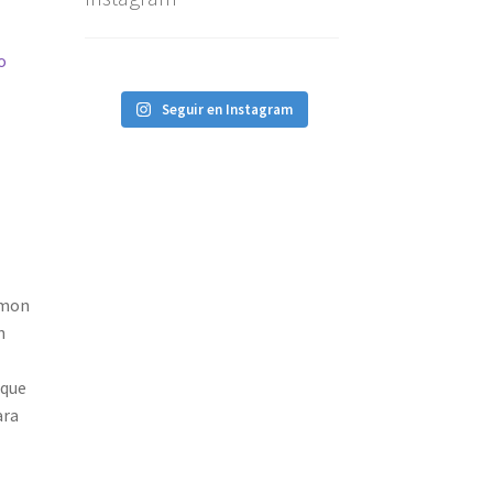
o
Seguir en Instagram
emon
n
 que
ara