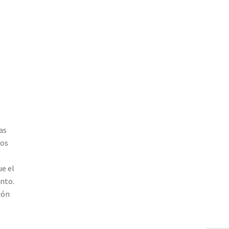
as
ios
ue el
nto.
ión