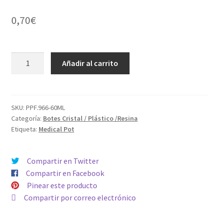
0,70
€
Bote
Añadir al carrito
Medical
60ml
Childproof
cantidad
SKU:
PPF.966-60ML
Categoría:
Botes Cristal / Plástico /Resina
Etiqueta:
Medical Pot
Compartir en Twitter
Compartir en Facebook
Pinear este producto
Compartir por correo electrónico