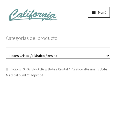
Ir
Ir
Menú
a
al
la
contenido
navegación
Tienda
Categorías del producto
Noticias
Carrito
Inicio
PARAFERNALIA
Botes Cristal / Plástico /Resina
Bote
Mi cuenta
Medical 60ml Childproof