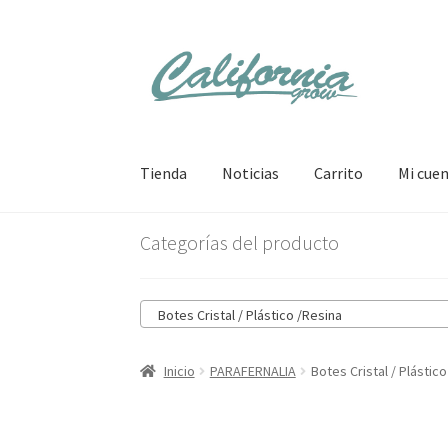
Ir
Ir
a
al
la
contenido
navegación
Tienda
Noticias
Carrito
Mi cue
Categorías del producto
Botes Cristal / Plástico /Resina
Inicio
PARAFERNALIA
Botes Cristal / Plástic