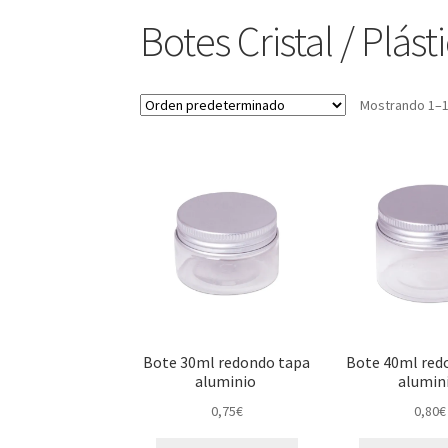
Botes Cristal / Plást
Mostrando 1–1
Bote 30ml redondo tapa
Bote 40ml red
aluminio
alumin
0,75
€
0,80
€