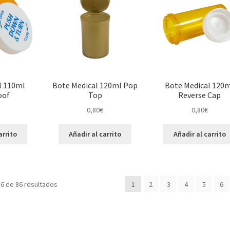
l 110ml
Bote Medical 120ml Pop
Bote Medical 120
oof
Top
Reverse Cap
0,80
€
0,80
€
arrito
Añadir al carrito
Añadir al carrito
6 de 86 resultados
1
2
3
4
5
6