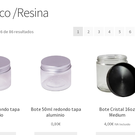
ico /Resina
6 de 86 resultados
1
2
3
4
5
6
ondo tapa
Bote 50ml redondo tapa
Bote Cristal 16oz
io
aluminio
Medium
0,80
€
4,00
€
IVA Incluido