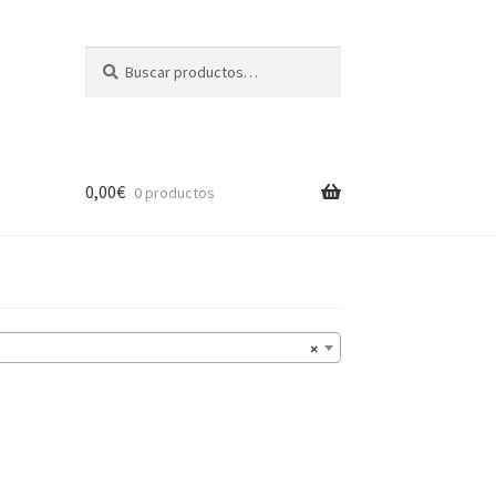
Buscar
Buscar
por:
0,00
€
0 productos
×