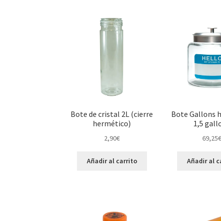
Bote de cristal 2L (cierre
Bote Gallons 
hermético)
1,5 gall
2,90
€
69,25
Añadir al carrito
Añadir al c