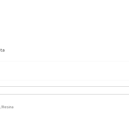
nta
o /Resina