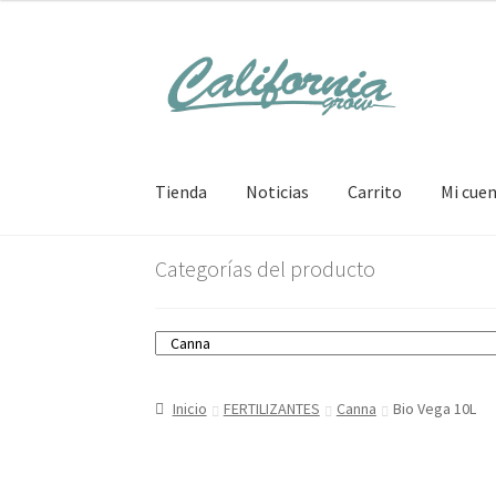
Ir
Ir
a
al
la
contenido
navegación
Tienda
Noticias
Carrito
Mi cue
Categorías del producto
Inicio
FERTILIZANTES
Canna
Bio Vega 10L