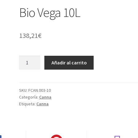
Bio Vega 10L
138,21
€
Bio
Añadir al carrito
Vega
10L
cantidad
SKU:
FCAN.003-10
Categoría:
Canna
Etiqueta:
Canna