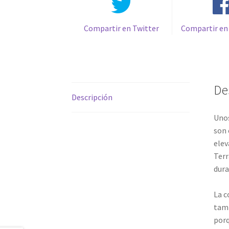
Compartir en Twitter
Compartir en
De
Descripción
Unos
son 
elev
Terr
dura
La c
tamb
porq