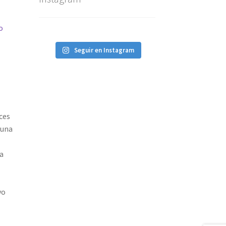
o
Seguir en Instagram
ces
 una
a
vo