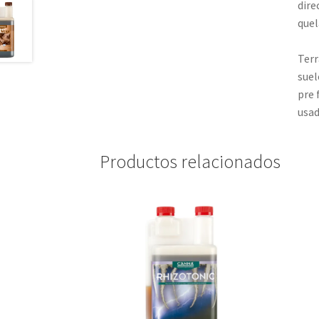
dir
quel
Terr
suel
pre 
usad
Productos relacionados