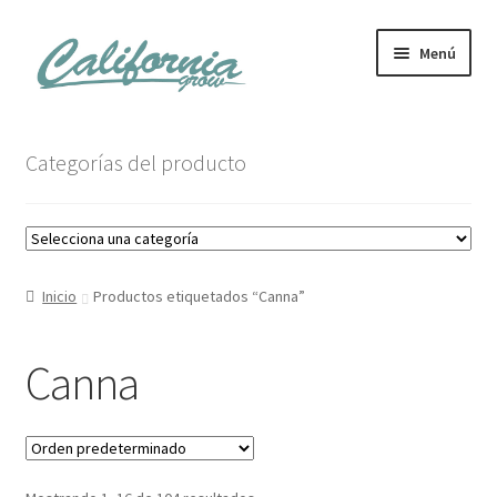
Ir
Ir
Menú
a
al
la
contenido
navegación
Tienda
Categorías del producto
Noticias
Carrito
Inicio
Productos etiquetados “Canna”
Mi cuenta
Canna