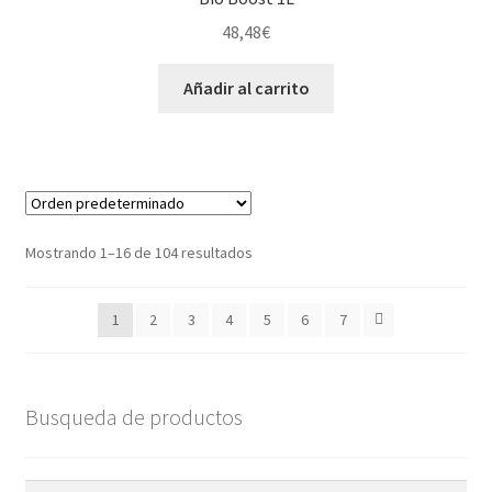
48,48
€
Añadir al carrito
Mostrando 1–16 de 104 resultados
1
2
3
4
5
6
7
Busqueda de productos
Buscar
Buscar