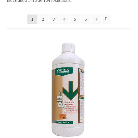
Mostrando 1–16 de 104 resultados
1
2
3
4
5
6
7