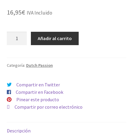
16,95
€
IVA Incluido
AUTO
Añadir al carrito
CRITICAL
ORANGE
PUNCH
cantidad
Categoría:
Dutch Passion
Compartir en Twitter
Compartir en Facebook
Pinear este producto
Compartir por correo electrónico
Descripción