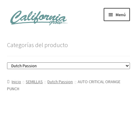
Ir
Ir
Menú
a
al
la
contenido
navegación
Tienda
Categorías del producto
Noticias
Carrito
Inicio
SEMILLAS
Dutch Passion
AUTO CRITICAL ORANGE
Mi cuenta
PUNCH