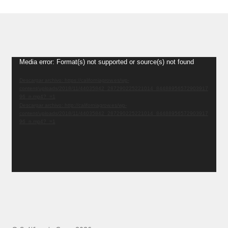
Reproductor
Media error: Format(s) not supported or source(s) not found
de
Descargar archivo: https://californiagrow.es/wp-
vídeo
content/uploads/2018/11/44035842_287290225221014_84488956572903917
96_n.mp4?_=1
Descargar archivo: http://californiagrow.es/wp-
content/uploads/2018/11/44035842_287290225221014_84488956572903917
96_n.mp4?_=1