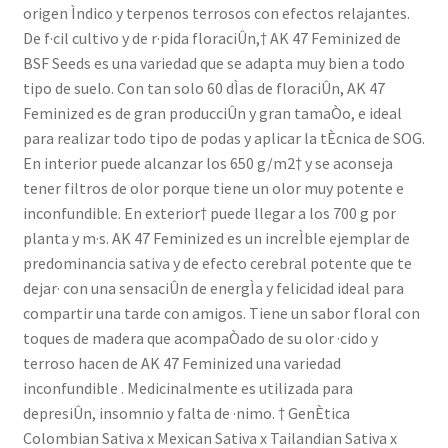
origen Ìndico y terpenos terrosos con efectos relajantes.
De f·cil cultivo y de r·pida floraciÛn,† AK 47 Feminized de
BSF Seeds es una variedad que se adapta muy bien a todo
tipo de suelo. Con tan solo 60 dÌas de floraciÛn, AK 47
Feminized es de gran producciÛn y gran tamaÒo, e ideal
para realizar todo tipo de podas y aplicar la tÈcnica de SOG.
En interior puede alcanzar los 650 g/m2† y se aconseja
tener filtros de olor porque tiene un olor muy potente e
inconfundible. En exterior† puede llegar a los 700 g por
planta y m·s. AK 47 Feminized es un increÌble ejemplar de
predominancia sativa y de efecto cerebral potente que te
dejar· con una sensaciÛn de energÌa y felicidad ideal para
compartir una tarde con amigos. Tiene un sabor floral con
toques de madera que acompaÒado de su olor ·cido y
terroso hacen de AK 47 Feminized una variedad
inconfundible . Medicinalmente es utilizada para
depresiÛn, insomnio y falta de ·nimo. † GenÈtica
Colombian Sativa x Mexican Sativa x Tailandian Sativa x