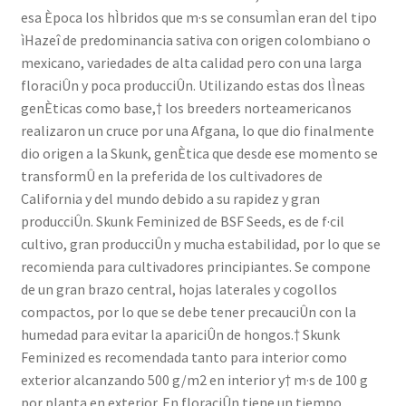
esa Època los hÌbridos que m·s se consumÌan eran del tipo
ìHazeî de predominancia sativa con origen colombiano o
mexicano, variedades de alta calidad pero con una larga
floraciÛn y poca producciÛn. Utilizando estas dos lÌneas
genÈticas como base,† los breeders norteamericanos
realizaron un cruce por una Afgana, lo que dio finalmente
dio origen a la Skunk, genÈtica que desde ese momento se
transformÛ en la preferida de los cultivadores de
California y del mundo debido a su rapidez y gran
producciÛn. Skunk Feminized de BSF Seeds, es de f·cil
cultivo, gran producciÛn y mucha estabilidad, por lo que se
recomienda para cultivadores principiantes. Se compone
de un gran brazo central, hojas laterales y cogollos
compactos, por lo que se debe tener precauciÛn con la
humedad para evitar la apariciÛn de hongos.† Skunk
Feminized es recomendada tanto para interior como
exterior alcanzando 500 g/m2 en interior y† m·s de 100 g
por planta en exterior. En floraciÛn tiene un tiempo