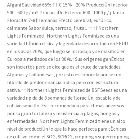
Afgani Satividad 65% THC 15% - 20% ProducciÛn Interior
500- 600 g/ m2 ProducciÛn Exterior 600- 1000 g/ planta
FloraciÛn 7-8† semanas Efecto cerebral, eufÛrico,
calmante Sabor dulce, terroso, frutal. †† †† Northern
Lights Feminized† Northern Lights Feminized es una
variedad hÌbrida cl·sica y legendaria desarrollada en EEUU
en los aÒos 70¥s, que luego se introdujo y se masificÛ en
Europa a mediados de los 80¥s.† Sus orÌgenes genÈticos
son inciertos pero se dice que es el cruce de variedades
Afganas y Tailandesas, por esto es conocida por ser un
hÌbrido de predominancia Ìndica pero con estructura
sativa.† † Northern Lights Feminized de BSF Seeds es una
variedad r·pida de 8 semanas de floraciÛn, estable y de
cultivo sencillo. Est· recomendada para climas adversos
por su gran fortaleza y resistencia a plagas, hongos y
enfermedades. Northern Lights Feminized tiene un alto
nivel de producciÛn lo que la hace perfecta para tÈcnicas
de cultivo como el SOG, SCROG, cropping y supercropping.