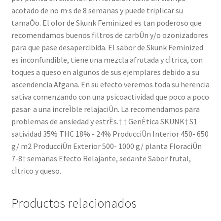
acotado de no m·s de 8 semanas y puede triplicar su
tamaÒo. El olor de Skunk Feminized es tan poderoso que
recomendamos buenos filtros de carbÛn y/o ozonizadores
para que pase desapercibida. El sabor de Skunk Feminized
es inconfundible, tiene una mezcla afrutada y cÌtrica, con
toques a queso en algunos de sus ejemplares debido a su
ascendencia Afgana. En su efecto veremos toda su herencia
sativa comenzando con una psicoactividad que poco a poco
pasar· a una increÌble relajaciÛn. La recomendamos para
problemas de ansiedad y estrÈs.† † GenÈtica SKUNK† S1
satividad 35% THC 18% - 24% ProducciÛn Interior 450- 650
g/ m2 ProducciÛn Exterior 500- 1000 g/ planta FloraciÛn
7-8† semanas Efecto Relajante, sedante Sabor frutal,
cÌtrico y queso.
Productos relacionados