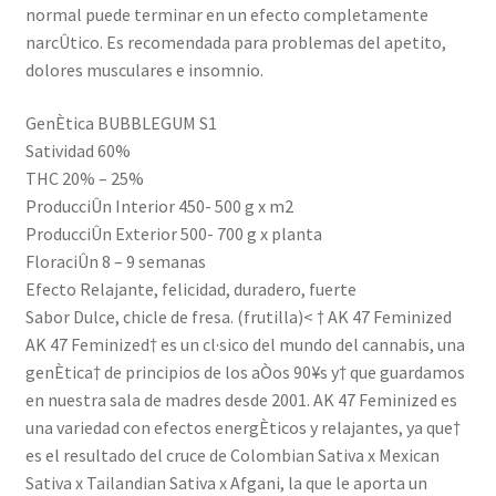
normal puede terminar en un efecto completamente
narcÛtico. Es recomendada para problemas del apetito,
dolores musculares e insomnio.
GenÈtica BUBBLEGUM S1
Satividad 60%
THC 20% – 25%
ProducciÛn Interior 450- 500 g x m2
ProducciÛn Exterior 500- 700 g x planta
FloraciÛn 8 – 9 semanas
Efecto Relajante, felicidad, duradero, fuerte
Sabor Dulce, chicle de fresa. (frutilla)< † AK 47 Feminized
AK 47 Feminized† es un cl·sico del mundo del cannabis, una
genÈtica† de principios de los aÒos 90¥s y† que guardamos
en nuestra sala de madres desde 2001. AK 47 Feminized es
una variedad con efectos energÈticos y relajantes, ya que†
es el resultado del cruce de Colombian Sativa x Mexican
Sativa x Tailandian Sativa x Afgani, la que le aporta un