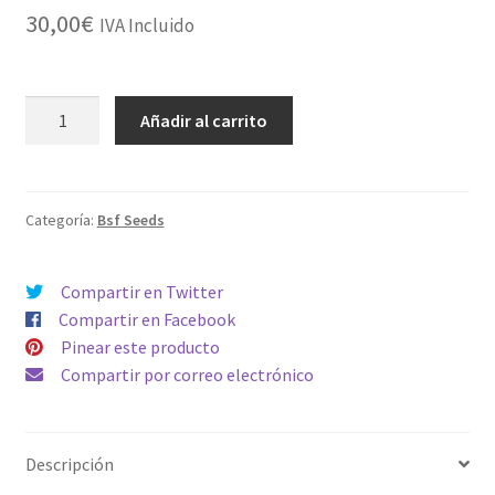
30,00
€
IVA Incluido
OLD
Añadir al carrito
SKOOL
FEMINIZED
MIX
cantidad
Categoría:
Bsf Seeds
Compartir en Twitter
Compartir en Facebook
Pinear este producto
Compartir por correo electrónico
Descripción