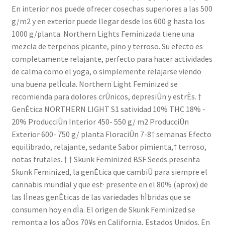
En interior nos puede ofrecer cosechas superiores a las 500
g/m2 y en exterior puede llegar desde los 600 g hasta los
1000 g/planta. Northern Lights Feminizada tiene una
mezcla de terpenos picante, pino y terroso. Su efecto es
completamente relajante, perfecto para hacer actividades
de calma como el yoga, o simplemente relajarse viendo
una buena pelÌcula. Northern Light Feminized se
recomienda para dolores crÛnicos, depresiÛn y estrÈs. †
GenÈtica NORTHERN LIGHT S1 satividad 10% THC 18% -
20% ProducciÛn Interior 450- 550 g/ m2 ProducciÛn
Exterior 600- 750 g/ planta FloraciÛn 7-8† semanas Efecto
equilibrado, relajante, sedante Sabor pimienta,† terroso,
notas frutales. † † Skunk Feminized BSF Seeds presenta
Skunk Feminized, la genÈtica que cambiÛ para siempre el
cannabis mundial y que est· presente en el 80% (aprox) de
las lÌneas genÈticas de las variedades hÌbridas que se
consumen hoy en dÌa. El origen de Skunk Feminized se
remonta a los aÒos 70¥s en California, Estados Unidos. En