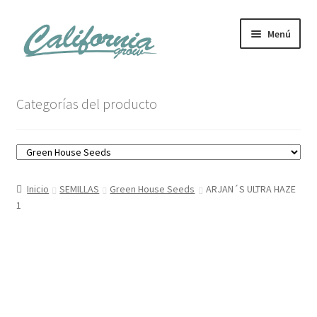
Ir
Ir
Menú
a
al
la
contenido
navegación
Tienda
Categorías del producto
Noticias
Carrito
Inicio
SEMILLAS
Green House Seeds
ARJAN´S ULTRA HAZE
Mi cuenta
1