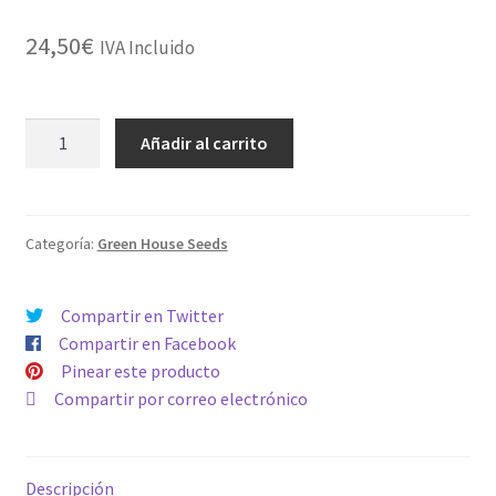
24,50
€
IVA Incluido
ARJAN
Añadir al carrito
´S
ULTRA
HAZE
1
Categoría:
Green House Seeds
cantidad
Compartir en Twitter
Compartir en Facebook
Pinear este producto
Compartir por correo electrónico
Descripción