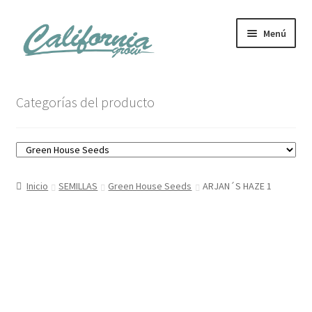
Ir
Ir
Menú
a
al
la
contenido
navegación
Tienda
Categorías del producto
Noticias
Carrito
Inicio
SEMILLAS
Green House Seeds
ARJAN´S HAZE 1
Mi cuenta