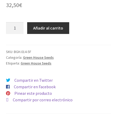
32,50
€
ARJAN
Añadir al carrito
´S
HAZE
1
cantidad
SKU:
BGH.014-5F
Categoría:
Green House Seeds
Etiqueta:
Green House Seeds
Compartir en Twitter
Compartir en Facebook
Pinear este producto
Compartir por correo electrónico