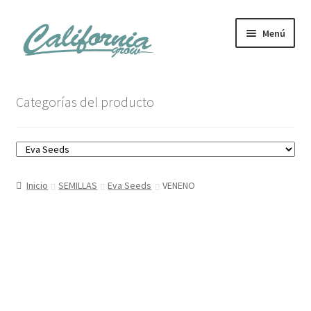
Ir
Ir
Menú
a
al
la
contenido
navegación
Tienda
Categorías del producto
Noticias
Carrito
Inicio
SEMILLAS
Eva Seeds
VENENO
Mi cuenta