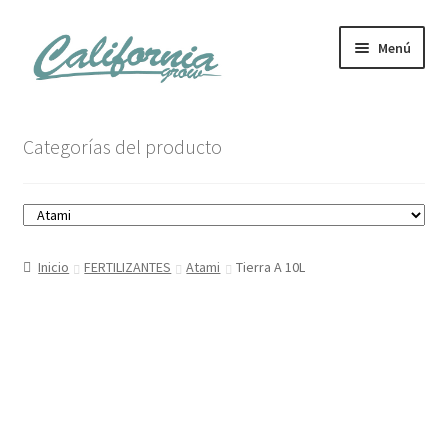
Ir
Ir
Menú
a
al
la
contenido
navegación
Tienda
Categorías del producto
Noticias
Carrito
Inicio
FERTILIZANTES
Atami
Tierra A 10L
Mi cuenta