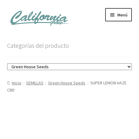
Ir
Ir
Menú
a
al
la
contenido
navegación
Tienda
Categorías del producto
Noticias
Carrito
Inicio
SEMILLAS
Green House Seeds
SUPER LEMON HAZE
Mi cuenta
CBD