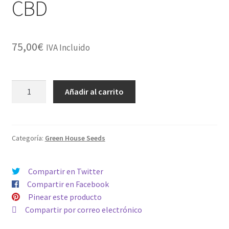
CBD
75,00
€
IVA Incluido
SUPER
Añadir al carrito
LEMON
HAZE
CBD
cantidad
Categoría:
Green House Seeds
Compartir en Twitter
Compartir en Facebook
Pinear este producto
Compartir por correo electrónico