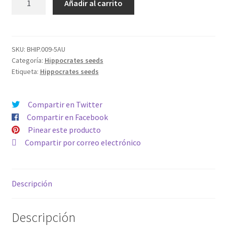
Añadir al carrito
SUGAR
POWER
PLANT
cantidad
SKU:
BHIP.009-5AU
Categoría:
Hippocrates seeds
Etiqueta:
Hippocrates seeds
Compartir en Twitter
Compartir en Facebook
Pinear este producto
Compartir por correo electrónico
Descripción
Descripción