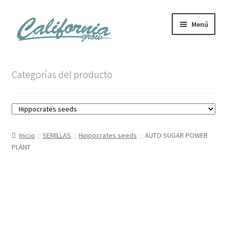
Ir
Ir
Menú
a
al
la
contenido
navegación
Tienda
Categorías del producto
Noticias
Carrito
Inicio
SEMILLAS
Hippocrates seeds
AUTO SUGAR POWER
Mi cuenta
PLANT