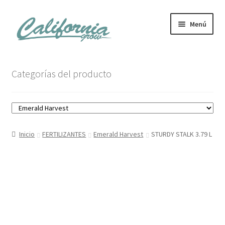
Ir
Ir
Menú
a
al
la
contenido
navegación
Tienda
Categorías del producto
Noticias
Carrito
Inicio
FERTILIZANTES
Emerald Harvest
STURDY STALK 3.79 L
Mi cuenta