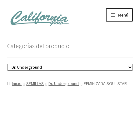
Ir
Ir
Menú
a
al
la
contenido
navegación
Tienda
Categorías del producto
Noticias
Carrito
Inicio
SEMILLAS
Dr. Underground
FEMINIZADA SOUL STAR
Mi cuenta