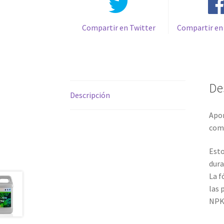
Compartir en Twitter
Compartir en
De
Descripción
Apor
comp
Esto
dura
La f
las 
NPK: