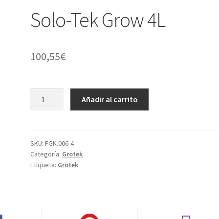
Solo-Tek Grow 4L
100,55
€
Solo-
Añadir al carrito
Tek
Grow
4L
cantidad
SKU:
FGK.006-4
Categoría:
Grotek
Etiqueta:
Grotek