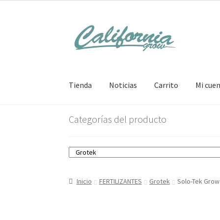
Ir
Ir
a
al
la
contenido
navegación
Tienda
Noticias
Carrito
Mi cue
Categorías del producto
Inicio
FERTILIZANTES
Grotek
Solo-Tek Grow