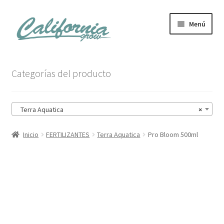
Ir
Ir
Menú
a
al
la
contenido
navegación
Tienda
Categorías del producto
Noticias
Terra Aquatica
×
Carrito
Inicio
FERTILIZANTES
Terra Aquatica
Pro Bloom 500ml
Mi cuenta