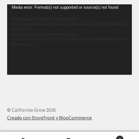
Reproductor
Media error: Format(s) not supported or source(s) not found
de
Descargar archivo: https://californiagrow.es/wp-
vídeo
content/uploads/2018/11/44035842_287290225221014_84488956572903917
96_n.mp4?_=1
Descargar archivo: http://californiagrow.es/wp-
content/uploads/2018/11/44035842_287290225221014_84488956572903917
96_n.mp4?_=1
© California Grow 2026
Creado con Storefront y WooCommerce
.