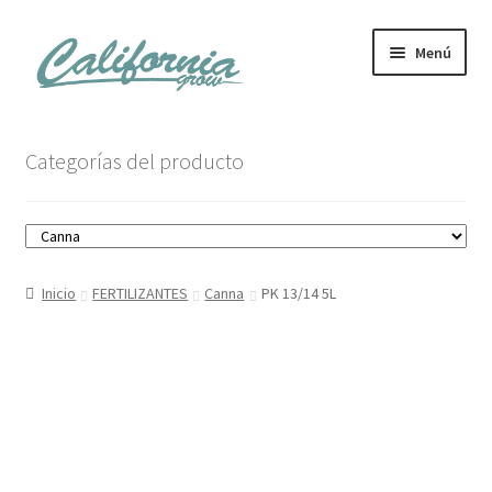
Ir
Ir
Menú
a
al
la
contenido
navegación
Tienda
Categorías del producto
Noticias
Carrito
Inicio
FERTILIZANTES
Canna
PK 13/14 5L
Mi cuenta