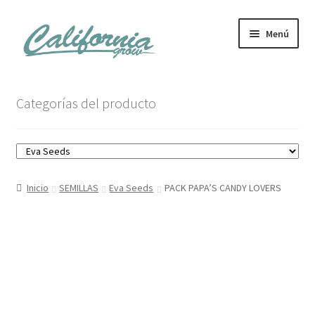
Ir
Ir
Menú
a
al
la
contenido
navegación
Tienda
Categorías del producto
Noticias
Carrito
Inicio
SEMILLAS
Eva Seeds
PACK PAPA’S CANDY LOVERS
Mi cuenta